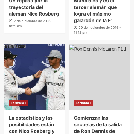
Un repaso por la
Mundiales y es el
trayectoria del
tercer alemán que
alemán Nico Rosberg
logra el máximo
galardón de la F1
2 de diciembre de 2016 -
8:29 am
29 de noviembre de 2016 -
11:12 pm
Formula 1
Formula 1
La estadística y las
Comienzan las
posibilidades están
secuelas de la salida
con Nico Rosberg y
de Ron Dennis de