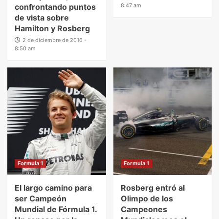
confrontando puntos
8:47 am
de vista sobre
Hamilton y Rosberg
2 de diciembre de 2016 -
8:50 am
Formula 1
Formula 1
El largo camino para
Rosberg entró al
ser Campeón
Olimpo de los
Mundial de Fórmula 1.
Campeones