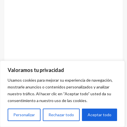
Valoramos tu privacidad
Usamos cookies para mejorar su experiencia de navegación,
mostrarle anuncios o contenidos personalizados y analizar
nuestro tráfico. Al hacer clic en “Aceptar todo” usted da su
consentimiento a nuestro uso de las cookies.
Previous
Con gran éxito se desarrolla el Auto Show de
Personalizar
Rechazar todo
Aceptar todo
Shanghái 2025
Next