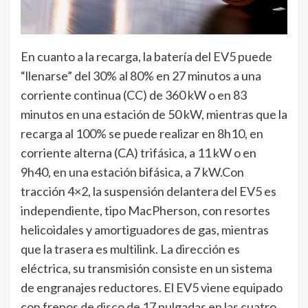
En cuanto a la recarga, la batería del EV5 puede
“llenarse” del 30% al 80% en 27 minutos a una
corriente continua (CC) de 360 kW o en 83
minutos en una estación de 50 kW, mientras que la
recarga al 100% se puede realizar en 8h10, en
corriente alterna (CA) trifásica, a 11 kW o en
9h40, en una estación bifásica, a 7 kW.Con
tracción 4×2, la suspensión delantera del EV5 es
independiente, tipo MacPherson, con resortes
helicoidales y amortiguadores de gas, mientras
que la trasera es multilink. La dirección es
eléctrica, su transmisión consiste en un sistema
de engranajes reductores. El EV5 viene equipado
con frenos de disco de 17 pulgadas en las cuatro