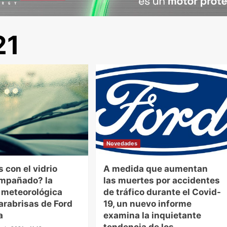
21
Novedades
 con el vidrio
A medida que aumentan
empañado? la
las muertes por accidentes
 meteorológica
de tráfico durante el Covid-
parabrisas de Ford
19, un nuevo informe
a
examina la inquietante