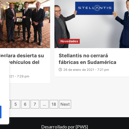
Novedades
declara desierta su
Stellantis no cerrará
 de vehículos del
fábricas en Sudamérica
1
26 de enero de 2021 - 7:21 pm
o de 2021 - 7:29 pm
4
5
6
7
…
18
Next
Desarrollado por
{PWS}