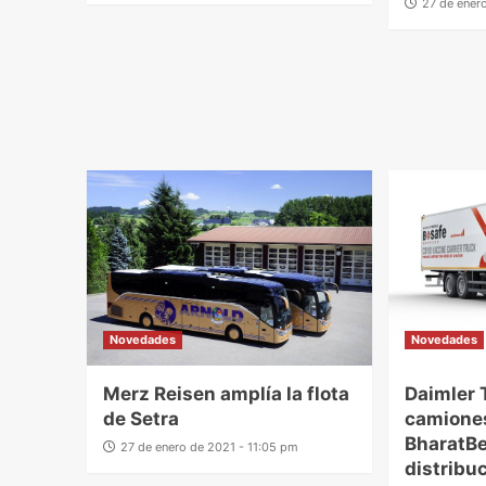
27 de ener
Novedades
Novedades
Merz Reisen amplía la flota
Daimler 
de Setra
camiones
BharatBe
27 de enero de 2021 - 11:05 pm
distribu