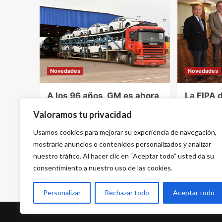
Novedades
Novedades
A los 96 años, GM es ahora
La FIPA 
el fabricante de
elección
Valoramos tu privacidad
automóviles más antiguo
año 202
del Brasil
Usamos cookies para mejorar su experiencia de navegación,
26 de ener
27 de enero de 2021 - 7:50 pm
mostrarle anuncios o contenidos personalizados y analizar
nuestro tráfico. Al hacer clic en “Aceptar todo” usted da su
consentimiento a nuestro uso de las cookies.
Previous
1
2
3
Personalizar
Rechazar todo
Aceptar todo