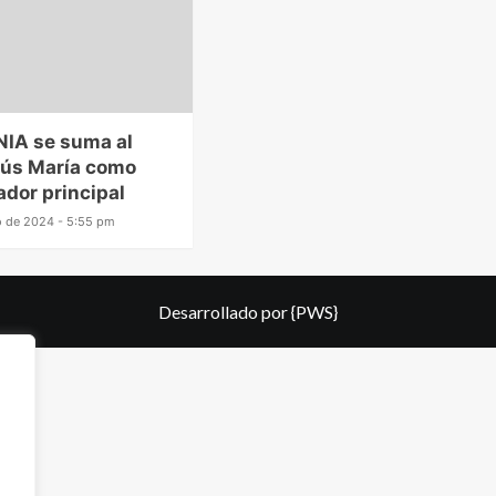
NIA se suma al
sús María como
ador principal
o de 2024 - 5:55 pm
Desarrollado por
{PWS}