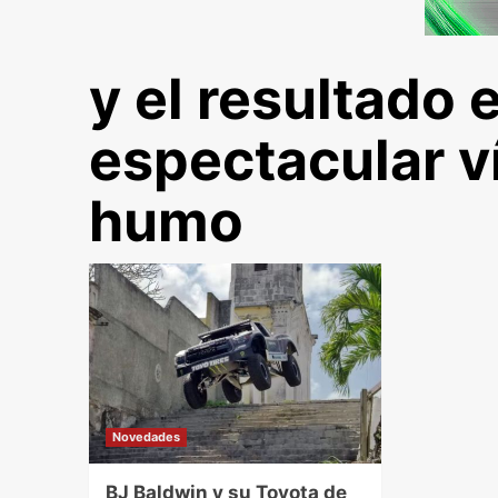
y el resultado 
espectacular v
humo
Novedades
BJ Baldwin y su Toyota de