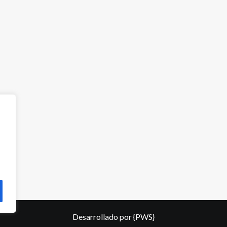
Desarrollado por
{PWS}