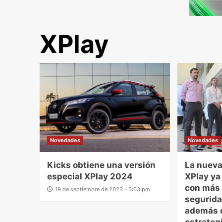
XPlay
Novedades
Novedades
Kicks obtiene una versión
La nueva
especial XPlay 2024
XPlay ya
con más 
19 de septiembre de 2023 - 5:03 pm
segurida
además 