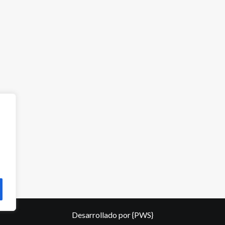
Desarrollado por
{PWS}