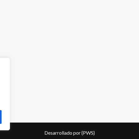
Desarrollado por
{PWS}