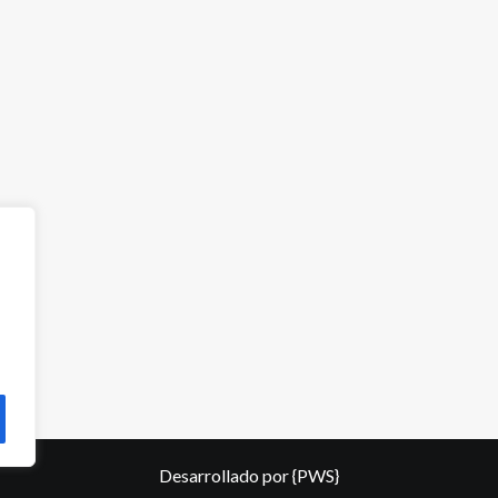
Desarrollado por
{PWS}