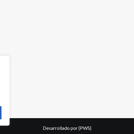
Desarrollado por
{PWS}