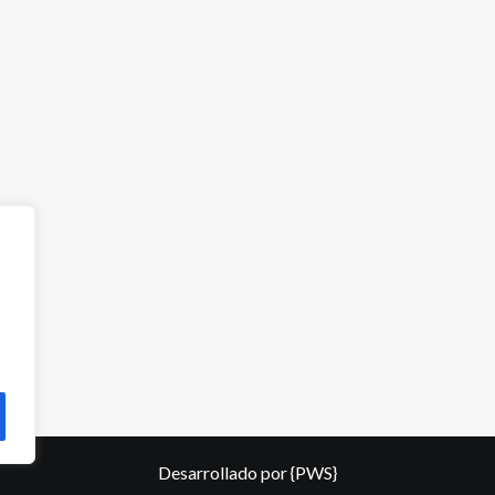
Desarrollado por
{PWS}