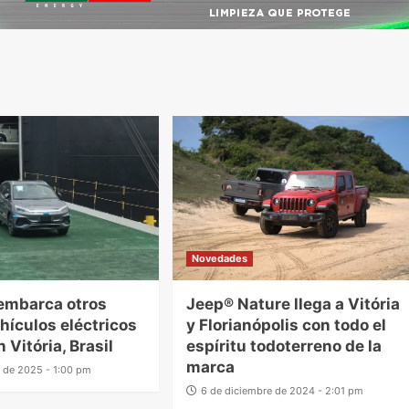
Novedades
embarca otros
Jeep® Nature llega a Vitória
hículos eléctricos
y Florianópolis con todo el
 Vitória, Brasil
espíritu todoterreno de la
marca
 de 2025 - 1:00 pm
6 de diciembre de 2024 - 2:01 pm