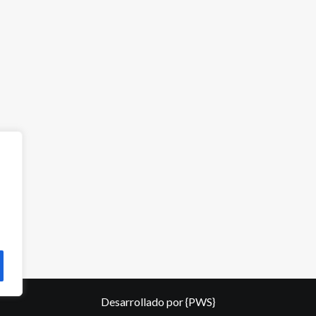
Desarrollado por
{PWS}