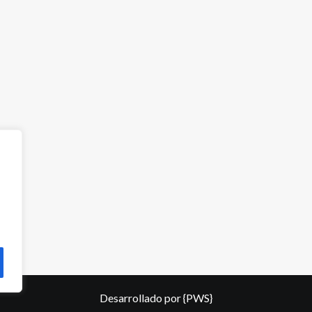
Desarrollado por
{PWS}