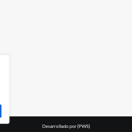
Desarrollado por
{PWS}