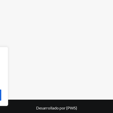
Desarrollado por
{PWS}