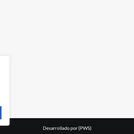
Desarrollado por
{PWS}