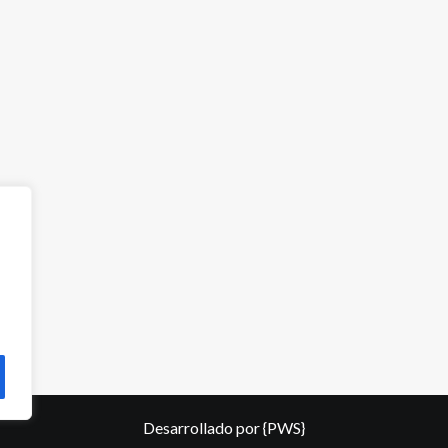
Desarrollado por
{PWS}