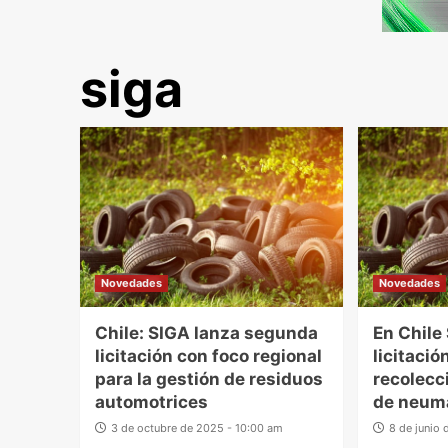
siga
Novedades
Novedades
Chile: SIGA lanza segunda
En Chile
licitación con foco regional
licitació
para la gestión de residuos
recolecc
automotrices
de neum
3 de octubre de 2025 - 10:00 am
8 de junio