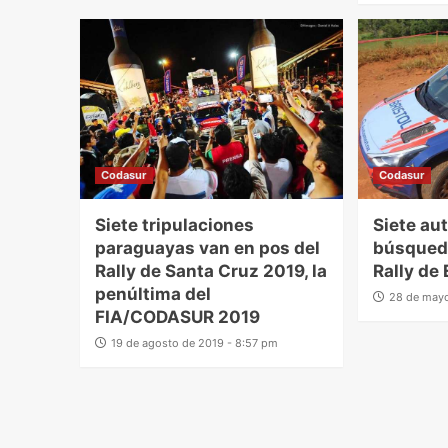
Codasur
Codasur
Siete tripulaciones
Siete au
paraguayas van en pos del
búsqueda
Rally de Santa Cruz 2019, la
Rally de 
penúltima del
28 de mayo
FIA/CODASUR 2019
19 de agosto de 2019 - 8:57 pm