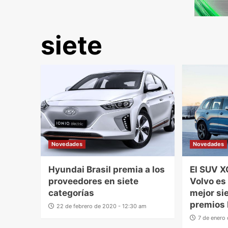
siete
Novedades
Novedades
Hyundai Brasil premia a los
El SUV X
proveedores en siete
Volvo es
categorías
mejor si
premios 
22 de febrero de 2020 - 12:30 am
7 de enero