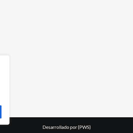
Desarrollado por
{PWS}