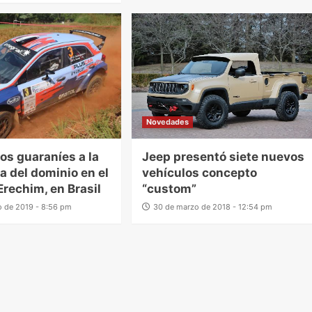
Novedades
tos guaraníes a la
Jeep presentó siete nuevos
 del dominio en el
vehículos concepto
Erechim, en Brasil
“custom”
 de 2019 - 8:56 pm
30 de marzo de 2018 - 12:54 pm