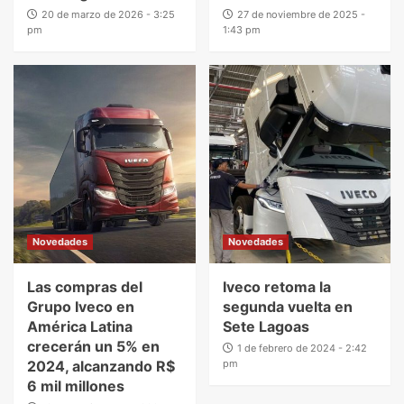
20 de marzo de 2026 - 3:25
27 de noviembre de 2025 -
pm
1:43 pm
Novedades
Novedades
Las compras del
Iveco retoma la
Grupo Iveco en
segunda vuelta en
América Latina
Sete Lagoas
crecerán un 5% en
1 de febrero de 2024 - 2:42
2024, alcanzando R$
pm
6 mil millones