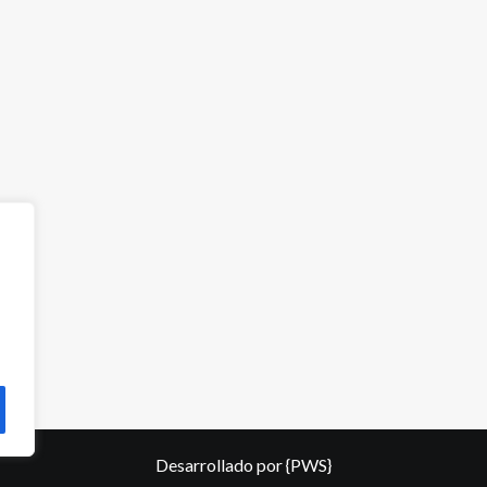
Desarrollado por
{PWS}