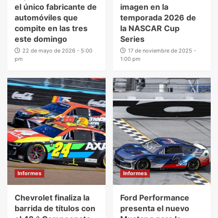
el único fabricante de
imagen en la
automóviles que
temporada 2026 de
compite en las tres
la NASCAR Cup
este domingo
Series
22 de mayo de 2026 - 5:00
17 de noviembre de 2025 -
pm
1:00 pm
Informes
Informes
Chevrolet finaliza la
Ford Performance
barrida de títulos con
presenta el nuevo