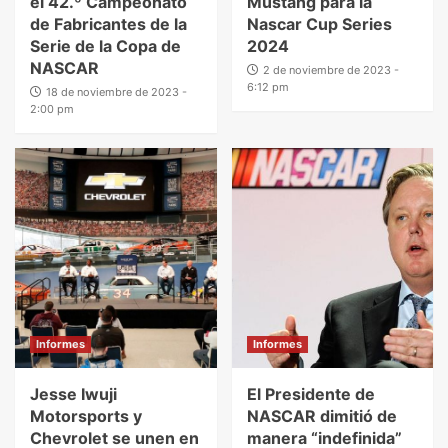
el 42.º Campeonato
Mustang para la
de Fabricantes de la
Nascar Cup Series
Serie de la Copa de
2024
NASCAR
2 de noviembre de 2023 -
6:12 pm
18 de noviembre de 2023 -
2:00 pm
Informes
Informes
Jesse Iwuji
El Presidente de
Motorsports y
NASCAR dimitió de
Chevrolet se unen en
manera “indefinida”