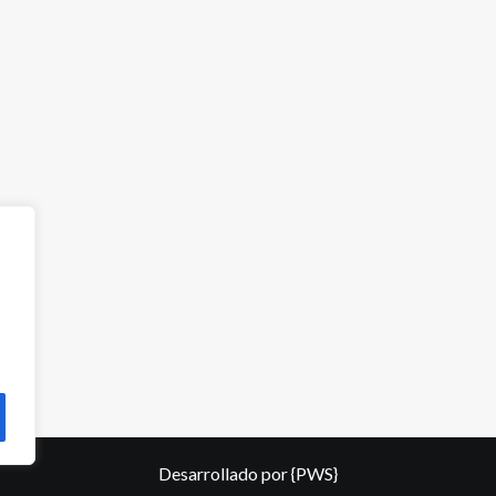
Desarrollado por
{PWS}