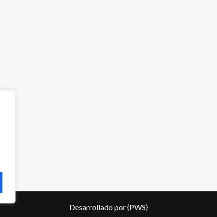
Desarrollado por
{PWS}