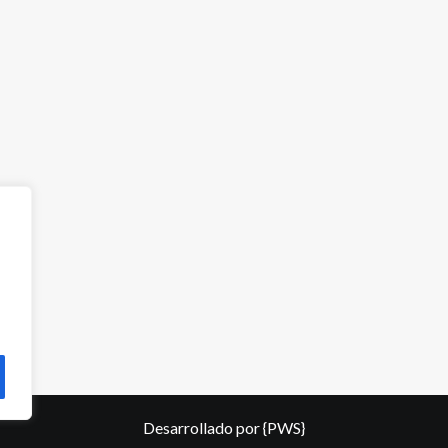
Desarrollado por
{PWS}