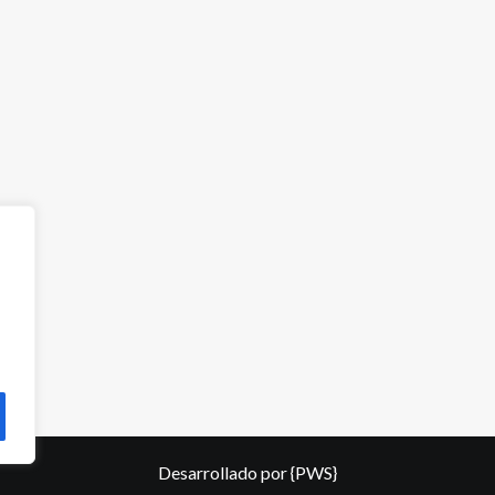
Desarrollado por
{PWS}