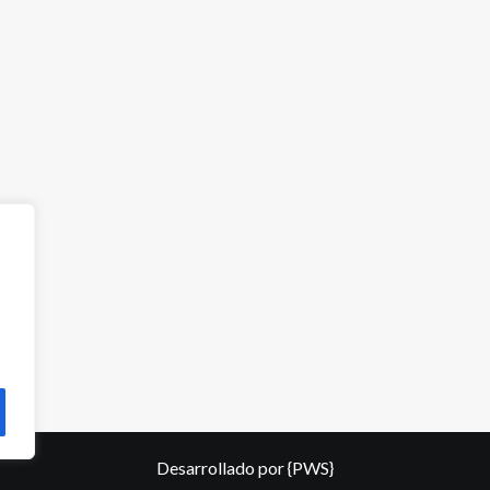
Desarrollado por
{PWS}