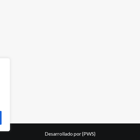
Desarrollado por
{PWS}