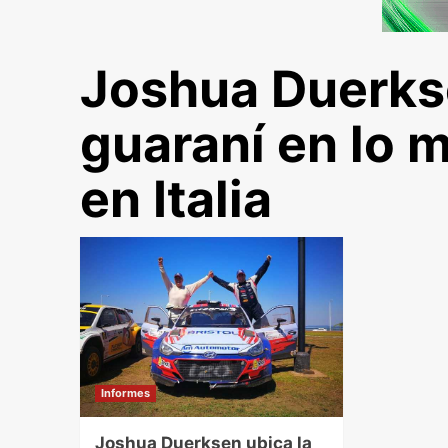
Joshua Duerkse
guaraní en lo m
en Italia
Informes
Joshua Duerksen ubica la