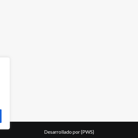
Desarrollado por
{PWS}