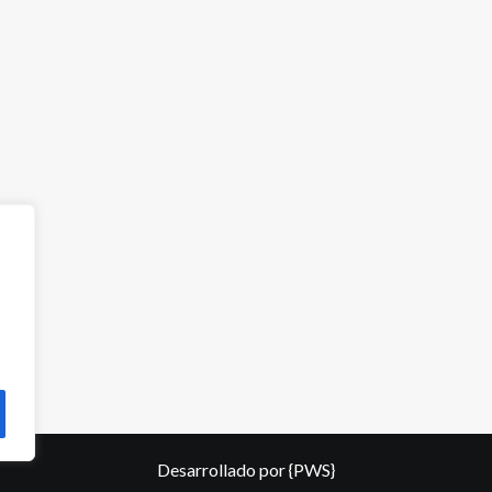
Desarrollado por
{PWS}