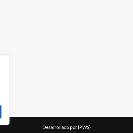
Desarrollado por
{PWS}