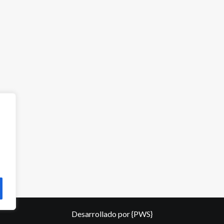
Desarrollado por
{PWS}