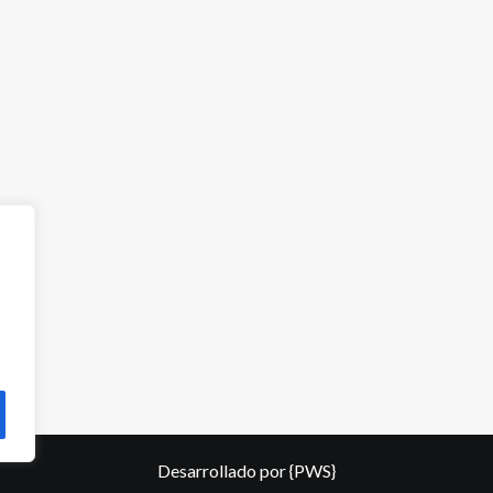
Desarrollado por
{PWS}