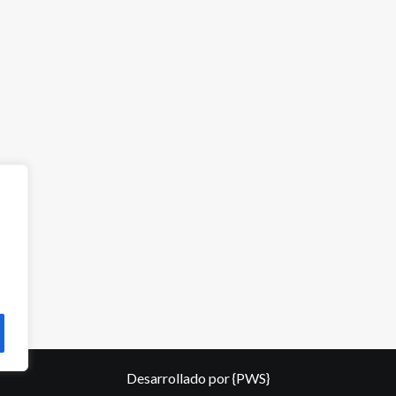
Desarrollado por
{PWS}