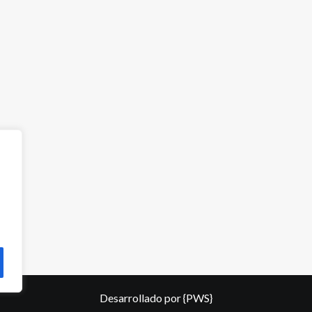
Desarrollado por
{PWS}