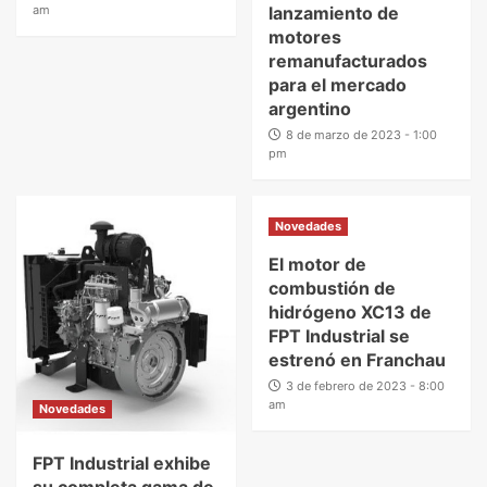
am
lanzamiento de
motores
remanufacturados
para el mercado
argentino
8 de marzo de 2023 - 1:00
pm
Novedades
El motor de
combustión de
hidrógeno XC13 de
FPT Industrial se
estrenó en Franchau
3 de febrero de 2023 - 8:00
am
Novedades
FPT Industrial exhibe
su completa gama de