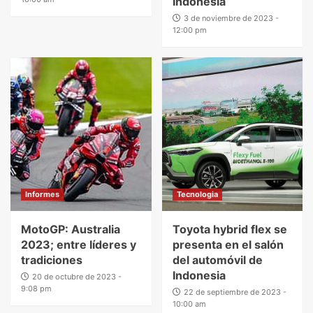
Indonesia
3 de noviembre de 2023 -
12:00 pm
Informes
Tecnologia
MotoGP: Australia
Toyota hybrid flex se
2023; entre líderes y
presenta en el salón
tradiciones
del automóvil de
Indonesia
20 de octubre de 2023 -
9:08 pm
22 de septiembre de 2023 -
10:00 am