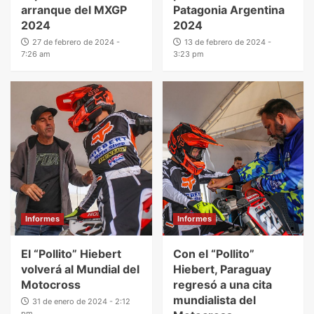
arranque del MXGP
Patagonia Argentina
2024
2024
27 de febrero de 2024 -
13 de febrero de 2024 -
7:26 am
3:23 pm
Informes
Informes
El “Pollito” Hiebert
Con el “Pollito”
volverá al Mundial del
Hiebert, Paraguay
Motocross
regresó a una cita
mundialista del
31 de enero de 2024 - 2:12
pm