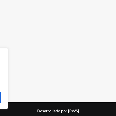
Desarrollado por
{PWS}