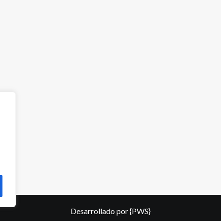
Desarrollado por
{PWS}