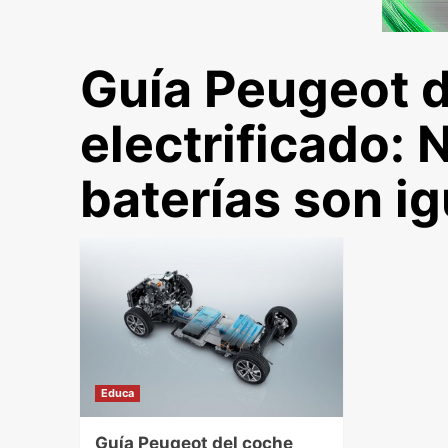
Guía Peugeot d
electrificado: 
baterías son i
Educa
Guía Peugeot del coche