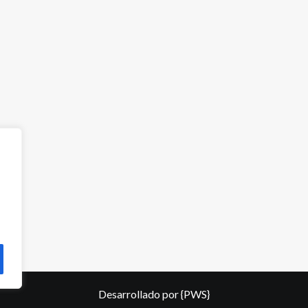
Desarrollado por
{PWS}