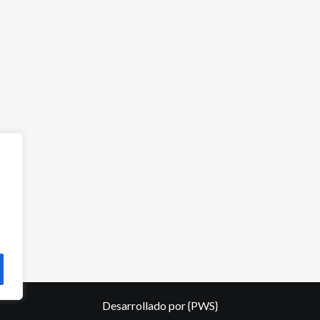
Desarrollado por
{PWS}