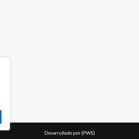
Desarrollado por
{PWS}