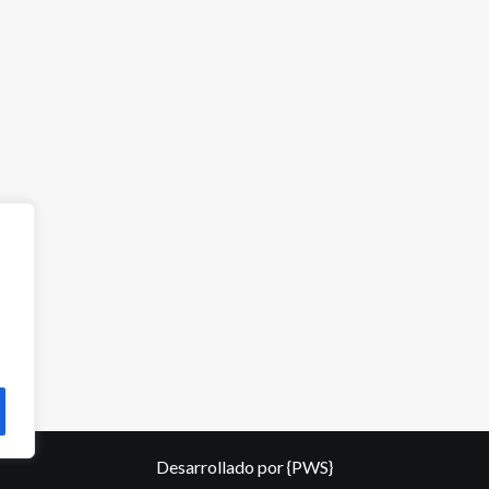
Desarrollado por
{PWS}