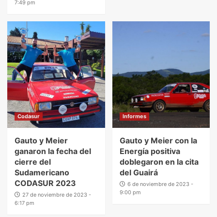
7:49 pm
Codasur
Informes
Gauto y Meier
Gauto y Meier con la
ganaron la fecha del
Energía positiva
cierre del
doblegaron en la cita
Sudamericano
del Guairá
CODASUR 2023
6 de noviembre de 2023 -
9:00 pm
27 de noviembre de 2023 -
6:17 pm