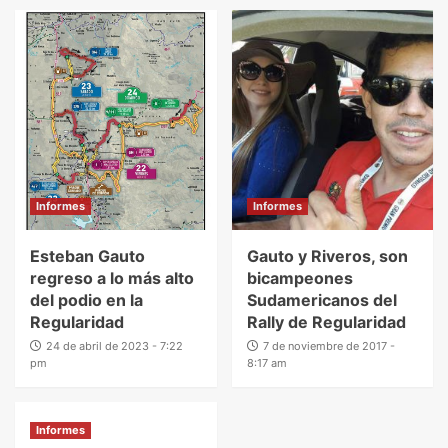
Informes
Informes
Esteban Gauto
Gauto y Riveros, son
regreso a lo más alto
bicampeones
del podio en la
Sudamericanos del
Regularidad
Rally de Regularidad
24 de abril de 2023 - 7:22
7 de noviembre de 2017 -
pm
8:17 am
Informes