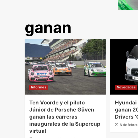
ganan
Informes
Novedades
Ten Voorde y el piloto
Hyundai 
Júnior de Porsche Güven
ganan 2
ganan las carreras
Drivers 
inaugurales de la Supercup
8 de febre
virtual