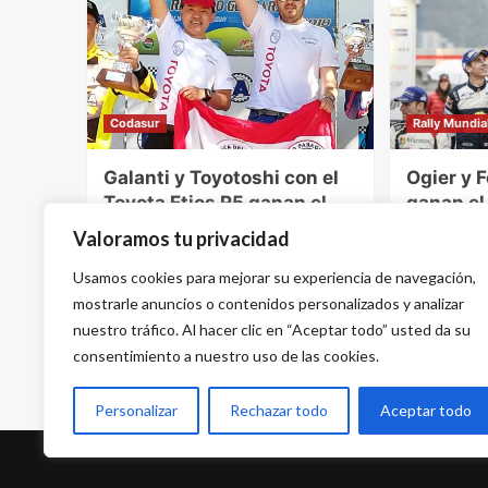
Codasur
Rally Mundia
Galanti y Toyotoshi con el
Ogier y 
Toyota Etios R5 ganan el
ganan el
Rally Sudamericano de
Monteca
Valoramos tu privacidad
Uruguay
24 de ener
Usamos cookies para mejorar su experiencia de navegación,
26 de noviembre de 2018 - 8:05 am
mostrarle anuncios o contenidos personalizados y analizar
nuestro tráfico. Al hacer clic en “Aceptar todo” usted da su
consentimiento a nuestro uso de las cookies.
Personalizar
Rechazar todo
Aceptar todo