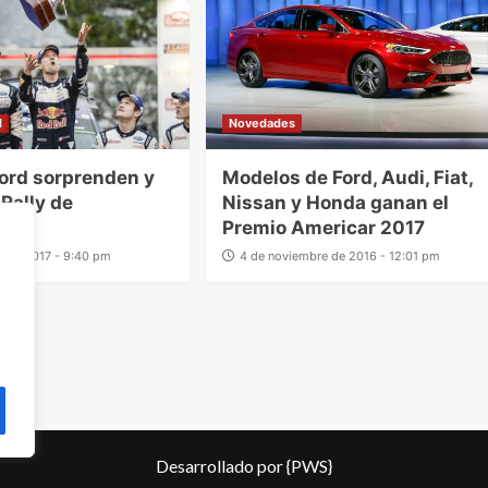
l
Novedades
Ford sorprenden y
Modelos de Ford, Audi, Fiat,
 Rally de
Nissan y Honda ganan el
rlo
Premio Americar 2017
o de 2017 - 9:40 pm
4 de noviembre de 2016 - 12:01 pm
Desarrollado por
{PWS}