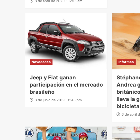
8 de abril de 2020 - 12:13 am
Novedades
Informes
Jeep y Fiat ganan
Stéphane
participación en el mercado
Andrea g
brasileño
británic
lleva la g
8 de junio de 2019 - 8:43 pm
bicicleta
6 de abril 