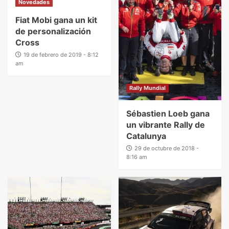
Novedades
Fiat Mobi gana un kit
de personalización
Cross
19 de febrero de 2019 - 8:12
am
Rally Mundial
Sébastien Loeb gana
un vibrante Rally de
Catalunya
29 de octubre de 2018 -
8:16 am