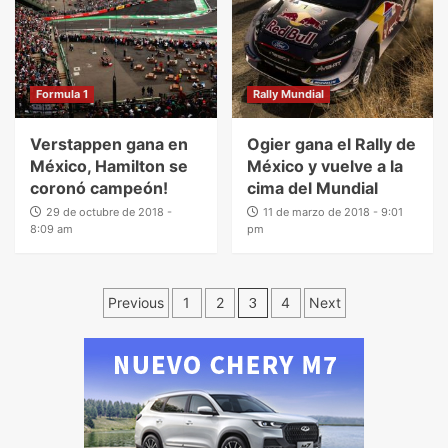
Formula 1
Rally Mundial
Verstappen gana en
Ogier gana el Rally de
México, Hamilton se
México y vuelve a la
coronó campeón!
cima del Mundial
29 de octubre de 2018 -
11 de marzo de 2018 - 9:01
8:09 am
pm
Previous
1
2
3
4
Next