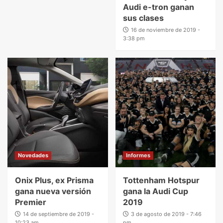
Audi e-tron ganan
sus clases
16 de noviembre de 2019 -
3:38 pm
Novedades
Informes
Onix Plus, ex Prisma
Tottenham Hotspur
gana nueva versión
gana la Audi Cup
Premier
2019
14 de septiembre de 2019 -
3 de agosto de 2019 - 7:46
10:23 am
pm