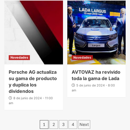
Novedades
Novedades
Porsche AG actualiza
AVTOVAZ ha revivido
su gama de producto
toda la gama de Lada
y duplica los
5 de junio de 2024 - 8:00
dividendos
am
8 de junio de 2024 - 11:00
am
1
2
3
4
Next