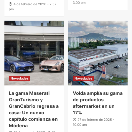
3:00 pm
4 de febrero de 2026 - 2:57
pm
Novedades
Novedades
La gama Maserati
Volda amplía su gama
GranTurismo y
de productos
GranCabrio regresa a
aftermarket en un
casa: Un nuevo
17%
capítulo comienza en
27 de febrero de 2025 -
Módena
10:00 am