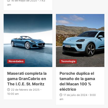
16 de mayo de 2025 - 7:43
am
Novedades
Tecnologia
Maserati completa la
Porsche duplica el
gama GranCabrio en
tamaño de la gama
The I.C.E. St. Moritz
del Macan 100 %
eléctrico
22 de febrero de 2025 -
10:00 am
17 de julio de 2024 - 9:00
am