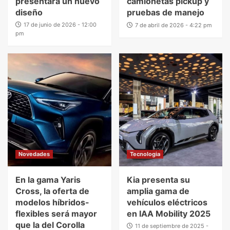
presentará un nuevo
camionetas pickup y
diseño
pruebas de manejo
17 de junio de 2026 - 12:00
7 de abril de 2026 - 4:22 pm
pm
Novedades
Tecnologia
En la gama Yaris
Kia presenta su
Cross, la oferta de
amplia gama de
modelos híbridos-
vehículos eléctricos
flexibles será mayor
en IAA Mobility 2025
que la del Corolla
11 de septiembre de 2025 -