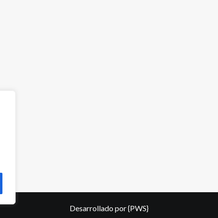
Desarrollado por
{PWS}