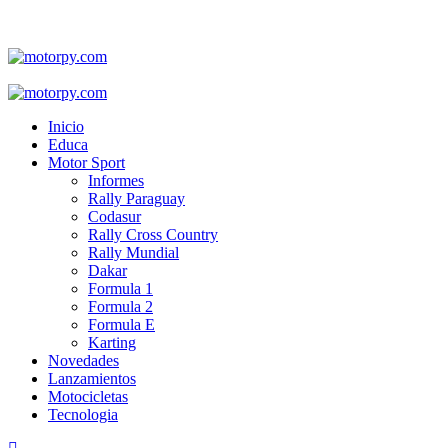
Skip
to
content
Primary
Menu
Inicio
Educa
Motor Sport
Informes
Rally Paraguay
Codasur
Rally Cross Country
Rally Mundial
Dakar
Formula 1
Formula 2
Formula E
Karting
Novedades
Lanzamientos
Motocicletas
Tecnologia