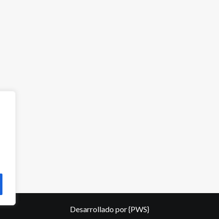
Desarrollado por
{PWS}