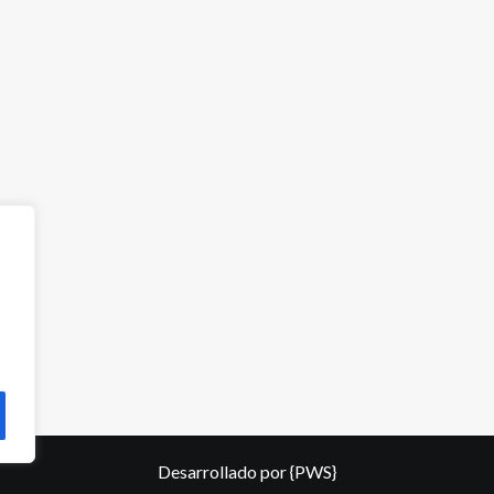
Desarrollado por
{PWS}